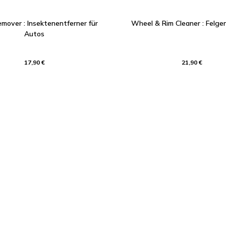
emover : Insektenentferner für
Wheel & Rim Cleaner : Felgen
Autos
17,90 €
21,90 €