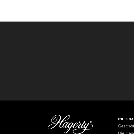
INFORM
Geschä
Die Ges