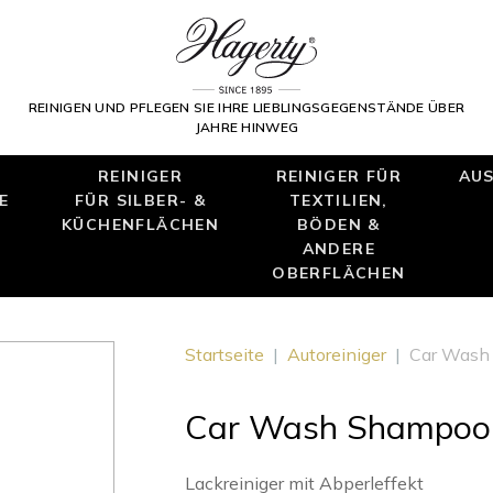
REINIGEN UND PFLEGEN SIE IHRE LIEBLINGSGEGENSTÄNDE ÜBER
JAHRE HINWEG
REINIGER
REINIGER FÜR
AUS
E
FÜR SILBER- &
TEXTILIEN,
KÜCHENFLÄCHEN
BÖDEN &
ANDERE
OBERFLÄCHEN
Startseite
|
Autoreiniger
|
Car Wash
Car Wash Shampoo 
Lackreiniger mit Abperleffekt