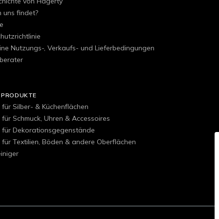
chichte von Hagerty
uns findet?
e
utzrichtlinie
ine Nutzungs-, Verkaufs- und Lieferbedingungen
berater
 PRODUKTE
 für Silber- & Küchenflächen
r für Schmuck, Uhren & Accessoires
r für Dekorationsgegenstände
 für Textilien, Böden & andere Oberflächen
iniger