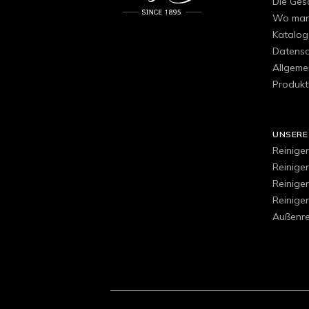
Die Ges
Wo man 
Katalog
Datensch
Allgeme
Produkt
UNSERE
Reiniger
Reinige
Reinige
Reiniger
Außenre