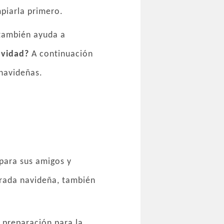
mpiarla primero.
 también ayuda a
avidad?
A continuación
navideñas.
para sus amigos y
orada navideña, también
 preparación para la