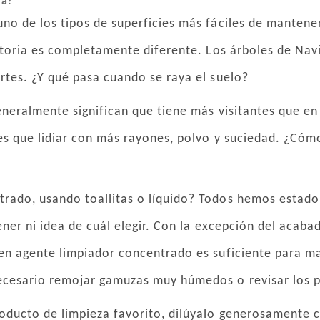
ra?
no de los tipos de superficies más fáciles de mantener
storia es completamente diferente. Los árboles de Navid
rtes. ¿Y qué pasa cuando se raya el suelo?
eneralmente significan que tiene más visitantes que en
nes que lidiar con más rayones, polvo y suciedad. ¿Có
rado, usando toallitas o líquido? Todos hemos estado 
ener ni idea de cuál elegir. Con la excepción del acab
en agente limpiador concentrado es suficiente para m
ecesario remojar gamuzas muy húmedos o revisar los p
oducto de limpieza favorito, dilúyalo generosamente c