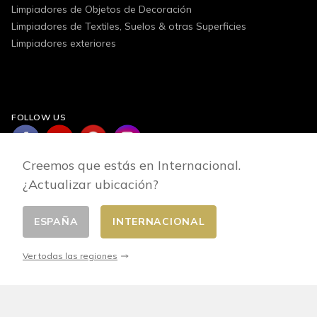
Limpiadores de Objetos de Decoración
Limpiadores de Textiles, Suelos & otras Superficies
Limpiadores exteriores
FOLLOW US
Creemos que estás en Internacional.
¿Actualizar ubicación?
ESPAÑA
INTERNACIONAL
Cambiar pais
© 2026 - E-commerce developed by FirstPoint
Ver todas las regiones