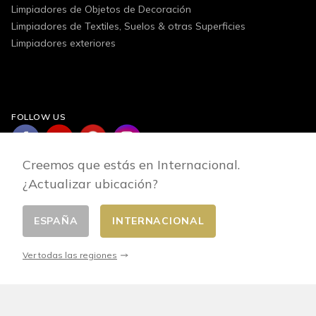
Limpiadores de Objetos de Decoración
Limpiadores de Textiles, Suelos & otras Superficies
Limpiadores exteriores
FOLLOW US
Creemos que estás en Internacional.
¿Actualizar ubicación?
ESPAÑA
INTERNACIONAL
Cambiar pais
© 2026 - E-commerce developed by FirstPoint
Ver todas las regiones