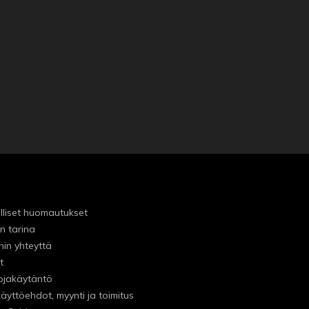
lliset huomautukset
n tarina
hin yhteyttä
t
ojakäytäntö
käyttöehdot, myynti ja toimitus