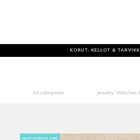
KORUT, KELLOT & TARVIK
All categories
Jewelry, Watches 
MULTI SURFACE CARE