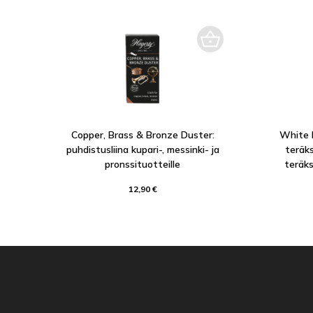
Copper, Brass & Bronze Duster:
White M
puhdistusliina kupari-, messinki- ja
teräk
pronssituotteille
teräks
12,90 €