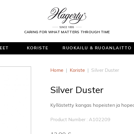
CARING FOR WHAT MATTERS THROUGH TIME
KEET
KORISTE
RUOKAILU & RUOANLAITTO
Home
|
Koriste
|
Silver Duster
Silver Duster
Kyllästetty kangas hopeisten ja hopeo
Product Number : A102209