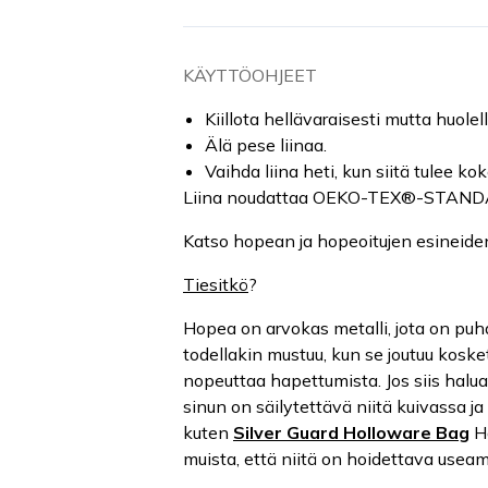
KÄYTTÖOHJEET
Kiillota hellävaraisesti mutta huole
Älä pese liinaa.
Vaihda liina heti, kun siitä tulee k
Liina noudattaa OEKO-TEX®-STAND
Katso hopean ja hopeoitujen esineid
Tiesitkö
?
Hopea on arvokas metalli, jota on puh
todellakin mustuu, kun se joutuu koske
nopeuttaa hapettumista. Jos siis halua
sinun on säilytettävä niitä kuivassa j
kuten
Silver Guard Holloware Bag
Ha
muista, että niitä on hoidettava usea