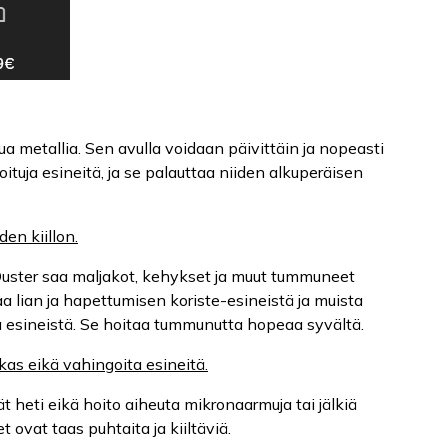
a metallia. Sen avulla voidaan päivittäin ja nopeasti
ituja esineitä, ja se palauttaa niiden alkuperäisen
den kiillon.
 Duster saa maljakot, kehykset ja muut tummuneet
aa lian ja hapettumisen koriste-esineistä ja muista
a esineistä. Se hoitaa tummunutta hopeaa syvältä.
kas eikä vahingoita esineitä.
 heti eikä hoito aiheuta mikronaarmuja tai jälkiä
 ovat taas puhtaita ja kiiltäviä.