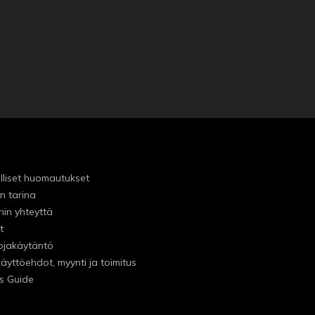
lliset huomautukset
n tarina
hin yhteyttä
t
ojakäytäntö
käyttöehdot, myynti ja toimitus
s Guide