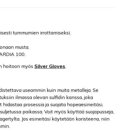
llisesti tummumien irrottamiseksi.
okonaan musta.
ARDIA 100.
en hoitoon myös
Silver Gloves
.
distettava useammin kuin muita metalleja. Se
tuksiin ilmassa olevan sulfidin kanssa, joka
t hidastaa prosessia ja suojata hopeaesineitäsi,
a suljetussa paikassa. Voit myös käyttää suojapusseja,
gertylta. Jos esineitäsi käytetään koristeena, niin
mmin.