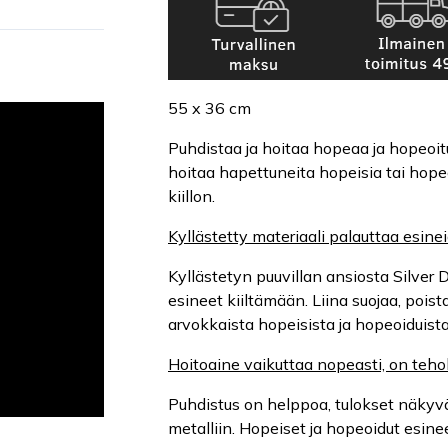
55 x 36 cm
Puhdistaa ja hoitaa hopeaa ja hopeoitu
hoitaa hapettuneita hopeisia tai hopeo
kiillon.
Kyllästetty materiaali palauttaa esinei
Kyllästetyn puuvillan ansiosta Silver
esineet kiiltämään. Liina suojaa, poist
arvokkaista hopeisista ja hopeoiduist
Hoitoaine vaikuttaa nopeasti, on teho
Puhdistus on helppoa, tulokset näkyvät
metalliin. Hopeiset ja hopeoidut esineet