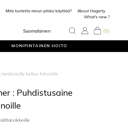
Mitä tuotetta minun pitäisi käyttää?
About Hagerty
What's new ?
(0)
Suomalainen
MONIPINTAINEN HOITO
teräksisille kellon hihnoille
ner : Puhdistusaine
noille
llitarvikkeille