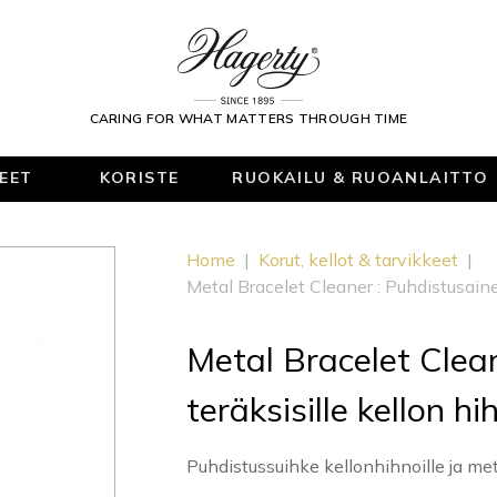
CARING FOR WHAT MATTERS THROUGH TIME
KEET
KORISTE
RUOKAILU & RUOANLAITTO
Home
|
Korut, kellot & tarvikkeet
|
Metal Bracelet Cleaner : Puhdistusaine 
Metal Bracelet Clea
teräksisille kellon hih
Puhdistussuihke kellonhihnoille ja meta