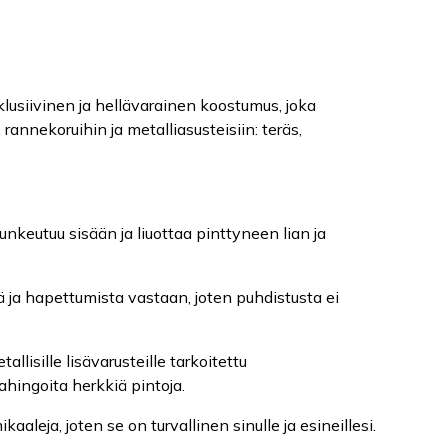
sklusiivinen ja hellävarainen koostumus, joka
, rannekoruihin ja metalliasusteisiin: teräs,
unkeutuu sisään ja liuottaa pinttyneen lian ja
a hapettumista vastaan, joten puhdistusta ei
tallisille lisävarusteille tarkoitettu
ahingoita herkkiä pintoja.
aaleja, joten se on turvallinen sinulle ja esineillesi.