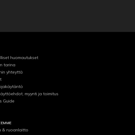
lliset huomautukset
n tarina
hin yhteyttä
t
ojakäytäntö
käyttöehdot, myynti ja toimitus
s Guide
EEMME
u & ruoanlaitto