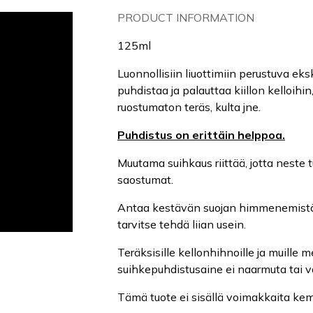
PRODUCT INFORMATION
125ml
Luonnollisiin liuottimiin perustuva ek
puhdistaa ja palauttaa kiillon kelloihin
ruostumaton teräs, kulta jne.
Puhdistus on erittäin helppoa.
Muutama suihkaus riittää, jotta neste t
saostumat.
Antaa kestävän suojan himmenemistä j
tarvitse tehdä liian usein.
Teräksisille kellonhihnoille ja muille me
suihkepuhdistusaine ei naarmuta tai v
Tämä tuote ei sisällä voimakkaita kemik