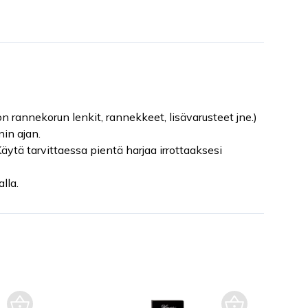
on rannekorun lenkit, rannekkeet, lisävarusteet jne.)
in ajan.
Käytä tarvittaessa pientä harjaa irrottaaksesi
lla.