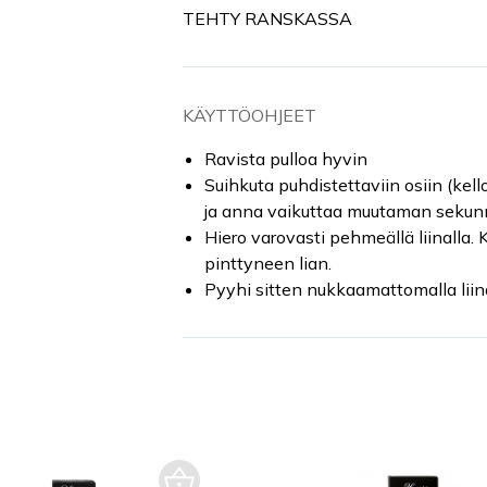
TEHTY RANSKASSA
KÄYTTÖOHJEET
Ravista pulloa hyvin
Suihkuta puhdistettaviin osiin (kell
ja anna vaikuttaa muutaman sekunn
Hiero varovasti pehmeällä liinalla. 
pinttyneen lian.
Pyyhi sitten nukkaamattomalla liina