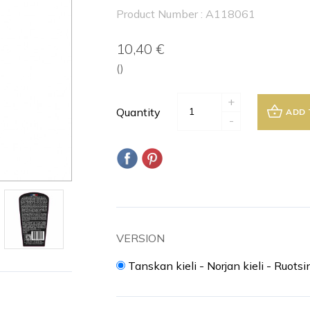
Product Number : A118061
10,40 €
()
+
Quantity
ADD 
-
VERSION
Tanskan kieli - Norjan kieli - Ruotsi