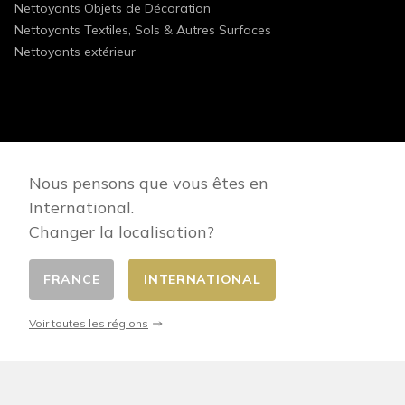
Nettoyants Objets de Décoration
Nettoyants Textiles, Sols & Autres Surfaces
Nettoyants extérieur
FOLLOW US
Nous pensons que vous êtes en
International.
Changer la localisation?
FRANCE
INTERNATIONAL
Changer de pays
© 2026 - E-commerce developed by FirstPoint
Voir toutes les régions