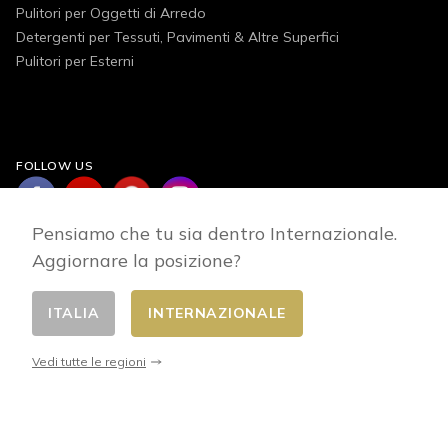
Pulitori per Oggetti di Arredo
Detergenti per Tessuti, Pavimenti & Altre Superfici
Pulitori per Esterni
FOLLOW US
Pensiamo che tu sia dentro Internazionale.
Aggiornare la posizione?
ITALIA
INTERNAZIONALE
Cambia Paese
© 2026 - E-commerce developed by FirstPoint
Vedi tutte le regioni