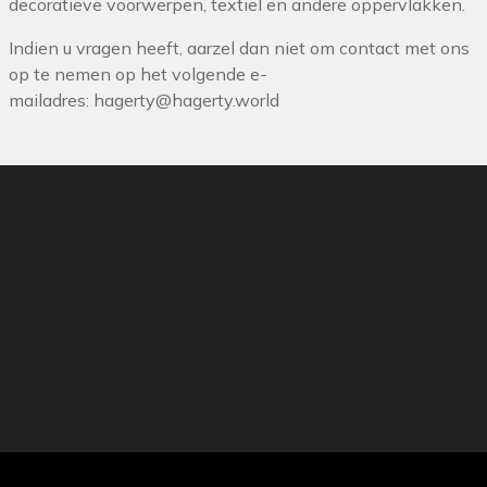
decoratieve voorwerpen, textiel en andere oppervlakken.
Indien u vragen heeft, aarzel dan niet om contact met ons
op te nemen op het volgende e-
mailadres:
hagerty@hagerty.world