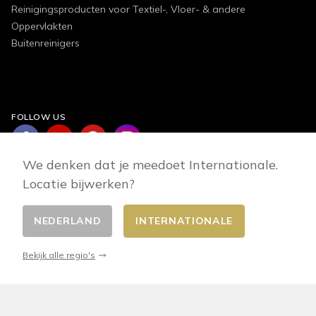
Reinigingsproducten voor Textiel-, Vloer- & andere
Oppervlakten
Buitenreinigers
FOLLOW US
We denken dat je meedoet Internationale.
Locatie bijwerken?
NEDERLAND
INTERNATIONALE
Wisselaar betaalt
© 2026 - E-commerce developed by FirstPoint
Bekijk alle regio's