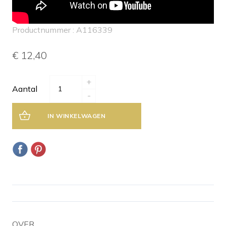
Productnummer : A116339
€ 12,40
+
Aantal
-
IN WINKELWAGEN
OVER