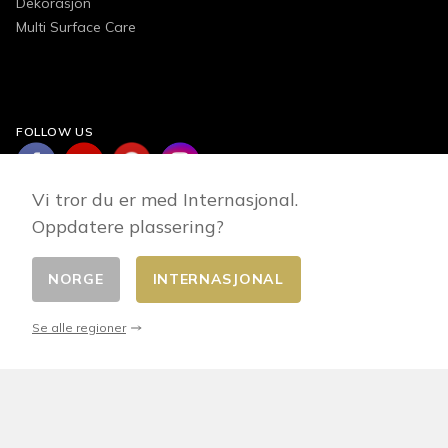
Dekorasjon
Multi Surface Care
FOLLOW US
Vi tror du er med Internasjonal.
Oppdatere plassering?
NORGE
INTERNASJONAL
Endre land
© 2026 - E-commerce developed by FirstPoint
Se alle regioner