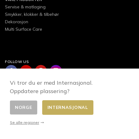
Servise & matlaging
Smykker, klokker & tilbehør
Dekorasjon
Multi Surface Care
FOLLOW US
Vi tror du er med Internasjonal.
Oppdatere plassering?
NORGE
INTERNASJONAL
Endre land
© 2026 - E-commerce developed by FirstPoint
Se alle regioner