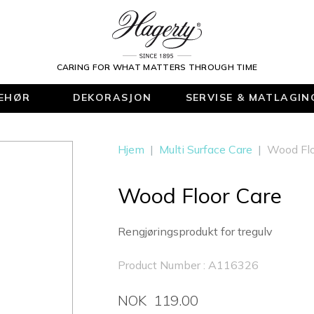
CARING FOR WHAT MATTERS THROUGH TIME
BEHØR
DEKORASJON
SERVISE & MATLAGIN
Hjem
|
Multi Surface Care
|
Wood Flo
Wood Floor Care
Rengjøringsprodukt for tregulv
Product Number : A116326
NOK 119.00