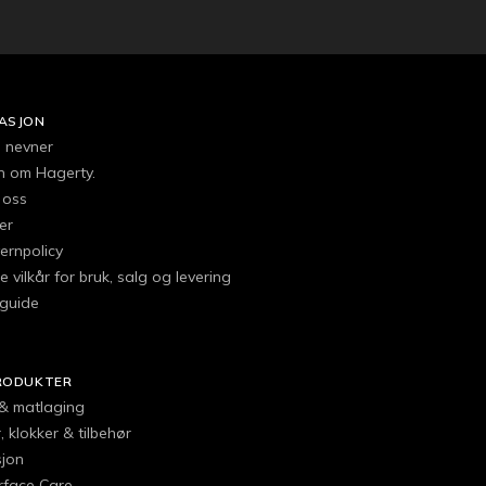
ASJON
e nevner
en om Hagerty.
 oss
er
ernpolicy
e vilkår for bruk, salg og levering
guide
RODUKTER
 & matlaging
 klokker & tilbehør
jon
urface Care