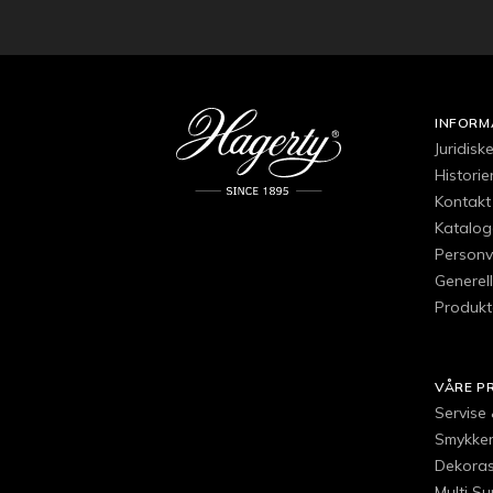
INFORM
Juridisk
Histori
Kontakt
Katalog
Personv
Generell
Produkt
VÅRE P
Servise
Smykker,
Dekoras
Multi S