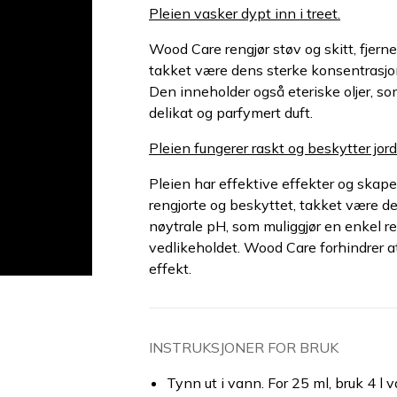
Pleien vasker dypt inn i treet.
Wood Care rengjør støv og skitt, fjerne
takket være dens sterke konsentrasjon 
Den inneholder også eteriske oljer, som 
delikat og parfymert duft.
Pleien fungerer raskt og beskytter jor
Pleien har effektive effekter og skaper
rengjorte og beskyttet, takket være d
nøytrale pH, som muliggjør en enkel ren
vedlikeholdet. Wood Care forhindrer at
effekt.
INSTRUKSJONER FOR BRUK
Tynn ut i vann. For 25 ml, bruk 4 l