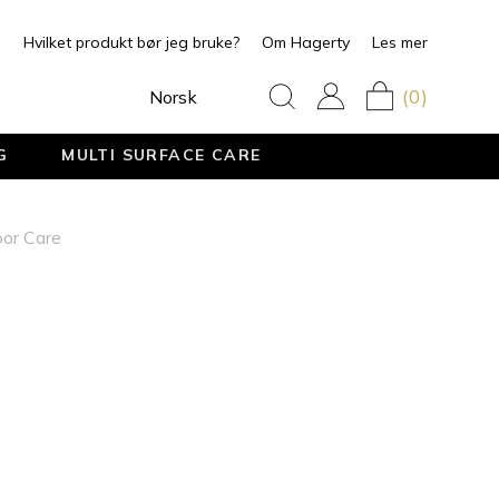
Hvilket produkt bør jeg bruke?
Om Hagerty
Les mer
(0)
Norsk
G
MULTI SURFACE CARE
or Care