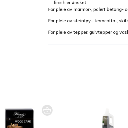
finish er ønsket.
For pleie av marmor-, polert betong- 
For pleie av steintøy-, terracotta-, skif
For pleie av tepper, gulvtepper og va