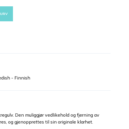
KURV
dish - Finnish
tregulv. Den muliggjør vedlikehold og fjerning av
s, og gjenopprettes til sin originale klarhet.