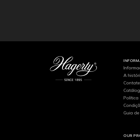
INFOR
Informa
A histó
Contat
Catálo
Política
Condiçõ
Guia de
OUR P