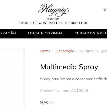
Qu
CARING FOR WHAT MATTERS THROUGH TIME
ORAÇÃO
LOIÇA E COZINHA
CUIDADOS MULT
Home
|
Decoração
|
Multimedia Spr
Multimedia Spray
Spray para limpar e conservar ecrãs d
Product Number : A116048
9,90 €