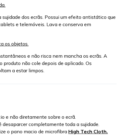
da.
sujidade dos ecrãs. Possui um efeito antistático que
tablets e telemóveis. Lava e conserva em
ca os objetos.
 instantâneos e não risca nem mancha os ecrãs. A
o produto não cole depois de aplicado. Os
ltam a estar limpos.
o e não diretamente sobre o ecrã.
é desaparcer completamente toda a sujidade.
lize o pano macio de microfibra
High Tech Cloth.