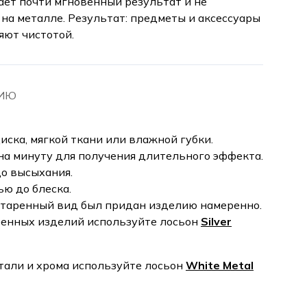
ает почти мгновенный результат и не
на металле. Результат: предметы и аксессуары
яют чистотой.
НИЮ
ска, мягкой ткани или влажной губки.
на минуту для получения длительного эффекта.
до высыхания.
ю до блеска.
остаренный вид был придан изделию намеренно.
ренных изделий используйте лосьон
Silver
тали и хрома используйте лосьон
White Metal