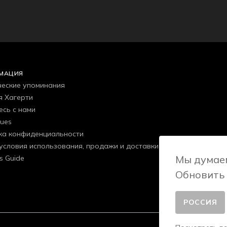
МАЦИЯ
еские упоминания
я Хагерти
есь с нами
gues
ка конфиденциальности
условия использования, продажи и доставки
Мы думаем
s Guide
Обновить
РОССИЯ