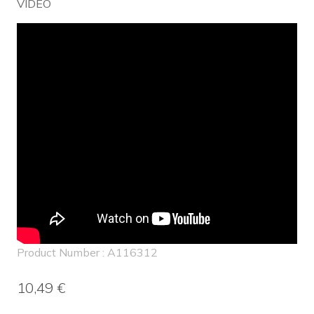
VIDEO
Product Number : A116312
10,49 €