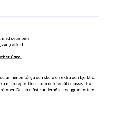
äet med svampen.
gvarig effekt.
ther Care.
träd är mer ömtåliga och sköra än ekträ och björkträ.
ka mikrorepor. Dessutom är föremål i massivt trä
räfanér. Dessa måste underhållas noggrant oftare.