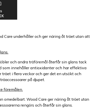
d Care underhåller och ger näring åt träet utan att
lans.
öbler och andra träföremål återfår sin glans tack
d som innehåller antioxidanter och har effektiva
räet i flera veckor och ger det en utsökt och
träaccessoarer på djupet.
te föremålen.
an omedelbart. Wood Care ger näring åt träet utan
essoarerna rengörs och återfår sin glans.