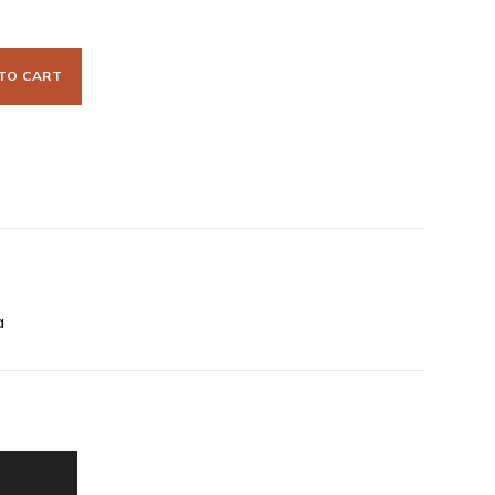
TO CART
a