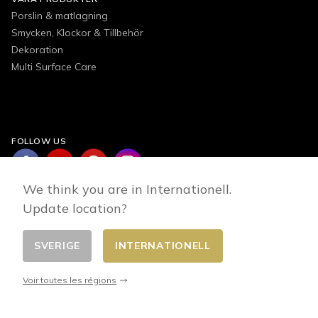
Porslin & matlagning
Smycken, Klockor & Tillbehör
Dekoration
Multi Surface Care
FOLLOW US
We think you are in Internationell.
Update location?
SVERIGE
INTERNATIONELL
Changer de pays
© 2026 - E-commerce developed by FirstPoint
Voir toutes les régions