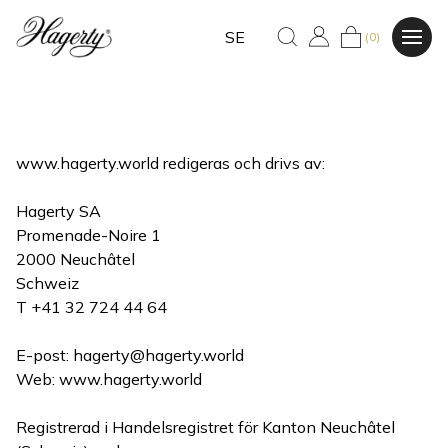
SE
(0)
www.hagerty.world redigeras och drivs av:
Hagerty SA
Promenade-Noire 1
2000 Neuchâtel
Schweiz
T +41 32 724 44 64
E-post:
hagerty@hagerty.world
Web: www.hagerty.world
Registrerad i Handelsregistret för Kanton Neuchâtel