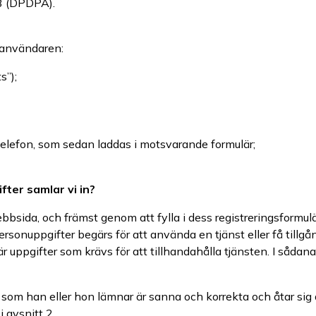
23 (DPDPA).
r användaren:
s”);
elefon, som sedan laddas i motsvarande formulär;
ter samlar vi in?
bsida, och främst genom att fylla i dess registreringsformulär
sonuppgifter begärs för att använda en tjänst eller få tillgång t
r uppgifter som krävs för att tillhandahålla tjänsten. I sådana 
r som han eller hon lämnar är sanna och korrekta och åtar si
 avsnitt 2.