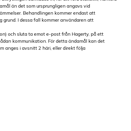
damål än det som ursprungligen angavs vid
estämmelser. Behandlingen kommer endast att
lig grund. I dessa fall kommer användaren att
) och sluta ta emot e-post från Hagerty, på ett
av sådan kommunikation. För detta ändamål kan det
nges i avsnitt 2 häri, eller direkt följa