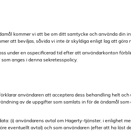
ndamål kommer vi att be om ditt samtycke och använda din inf
r att beviljas, såvida vi inte är skyldiga enligt lag att göra
s under en ospecificerad tid efter att användarkonton förblir
ad som anges i denna sekretesspolicy.
 förklarar användaren att acceptera dess behandling helt och u
vändning av de uppgifter som samlats in för de ändamål som a
a: (i) användarens avtal om Hagerty-tjänster, i enlighet med 
n (före eventuellt avtal) och som användaren (efter att ha lä