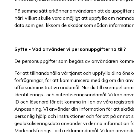
På samma sätt erkänner användaren att de uppgifter so
häri, vilket skulle vara omöjligt att uppfylla om nämnda 
data som ges, liksom de skador som sådan informatio
Syfte - Vad använder vi personuppgifterna till?
De personuppgifter som begärs av användaren kommer
För att tillhandahålla vår tjänst och uppfylla dina önsk
förfrågningar, för att kommunicera med dig om din använ
affärsadministrativa ändamål. När du till exempel anmäl
Identifierings- och autentiseringsändamål. Vi kan anvä
ID och lösenord för att komma in i en av våra registreri
Anpassning. Vi använder din information för att skrädd
personlig hjälp och instruktioner och för att på annat 
geolokaliseringsdata använder vi denna information för a
Marknadsförings- och reklamändamål. Vi kan använda 