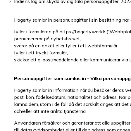
Indiens lag om skydd av digitala personuppgifter, 20
Hagerty samlar in personuppgifter i sin besittning nä
fyller i formulären på https://hagerty.world/ (”Webbplat
prenumererar på nyhetsbrevet;
svarar på en enkät eller fyller i ett webbformulär;
fyller i ett tryckt formulär;
skickar ett e-postmeddelande eller kommunicerar via t
Personuppgifter som samlas in - Vilka personuppgif
Hagerty samlar in information när du besöker deras web
post, kön, födelsedatum, nationalitet och adress. När per
lämna dem, utom i de fall då det särskilt anges att det ä
och/eller att inte anlita tjänsterna.
Användaren försäkrar och garanterar att alla uppgifte
till dataskyddsombudet eller till den adress som anges i