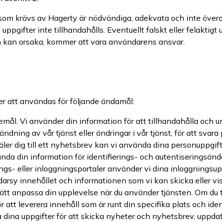
m krävs av Hagerty är nödvändiga, adekvata och inte överdriv
uppgifter inte tillhandahålls. Eventuellt falskt eller felaktigt
n kan orsaka, kommer att vara användarens ansvar.
 att användas för följande ändamål:
emål. Vi använder din information för att tillhandahålla och u
dning av vår tjänst eller ändringar i vår tjänst, för att svara
er dig till ett nyhetsbrev kan vi använda dina personuppgifter
nda din information för identifierings- och autentiseringsänd
ngs- eller inloggningsportaler använder vi dina inloggningsuppg
arsy innehållet och informationen som vi kan skicka eller vis
sätt anpassa din upplevelse när du använder tjänsten. Om du ti
tt leverera innehåll som är runt din specifika plats och identi
dina uppgifter för att skicka nyheter och nyhetsbrev, upp