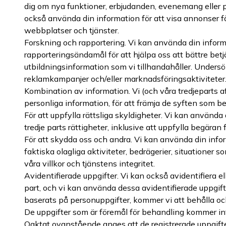
dig om nya funktioner, erbjudanden, evenemang eller pro
också använda din information för att visa annonser f
webbplatser och tjänster.
Forskning och rapportering. Vi kan använda din informa
rapporteringsändamål för att hjälpa oss att bättre bet
utbildningsinformation som vi tillhandahåller. Undersö
reklamkampanjer och/eller marknadsföringsaktiviteter
Kombination av information. Vi (och våra tredjeparts a
personliga information, för att främja de syften som b
För att uppfylla rättsliga skyldigheter. Vi kan använda d
tredje parts rättigheter, inklusive att uppfylla begär
För att skydda oss och andra. Vi kan använda din infor
faktiska olagliga aktiviteter, bedrägerier, situationer
våra villkor och tjänstens integritet.
Avidentifierade uppgifter. Vi kan också avidentifiera e
part, och vi kan använda dessa avidentifierade uppgifter
baserats på personuppgifter, kommer vi att behålla och
De uppgifter som är föremål för behandling kommer i
Oaktat ovanstående anges att de registrerade uppgifter