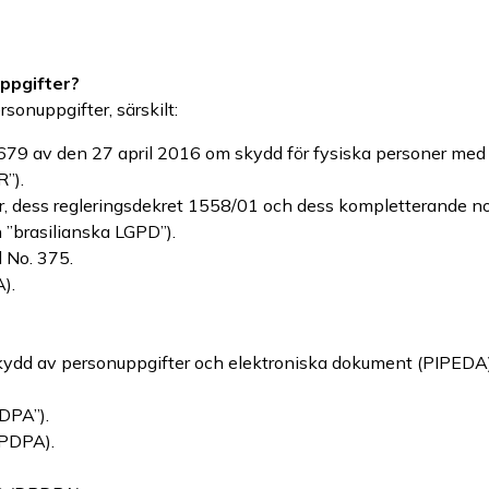
uppgifter?
onuppgifter, särskilt:
679 av den 27 april 2016 om skydd för fysiska personer me
R”).
r, dess regleringsdekret 1558/01 och dess kompletterande n
 ”brasilianska LGPD”).
 No. 375.
).
kydd av personuppgifter och elektroniska dokument (PIPEDA)
DPA”).
(PDPA).