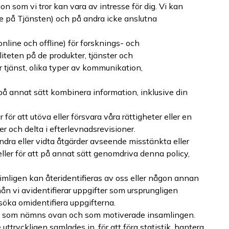
n som vi tror kan vara av intresse för dig. Vi kan
me på Tjänsten) och på andra icke anslutna
nline och offline) för forsknings- och
iteten på de produkter, tjänster och
 tjänst, olika typer av kommunikation,
på annat sätt kombinera information, inklusive din
 för att utöva eller försvara våra rättigheter eller en
r och delta i efterlevnadsrevisioner.
ndra eller vidta åtgärder avseende misstänkta eller
eller för att på annat sätt genomdriva denna policy,
 rimligen kan återidentifieras av oss eller någon annan
mån vi avidentifierar uppgifter som ursprungligen
söka omidentifiera uppgifterna.
 de som nämns ovan och som motiverade insamlingen.
tryckligen samlades in, för att föra statistik, hantera