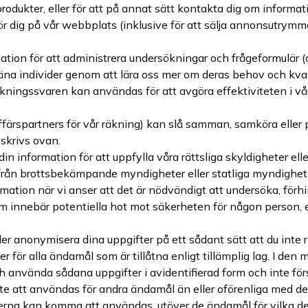
dukter, eller för att på annat sätt kontakta dig om informatio
ör dig på vår webbplats (inklusive för att sälja annonsutrym
tion för att administrera undersökningar och frågeformulär (o
jäna individer genom att lära oss mer om deras behov och kval
kningssvaren kan användas för att avgöra effektiviteten i vår
.
ffärspartners för vår räkning) kan slå samman, samköra eller 
eskrivs ovan.
in information för att uppfylla våra rättsliga skyldigheter eller
an från brottsbekämpande myndigheter eller statliga myndighete
mation när vi anser att det är nödvändigt att undersöka, förhi
 som innebär potentiella hot mot säkerheten för någon person, 
ller anonymisera dina uppgifter på ett sådant sätt att du inte
 för alla ändamål som är tillåtna enligt tillämplig lag. I den 
 använda sådana uppgifter i avidentifierad form och inte för
nte att användas för andra ändamål än eller oförenliga med
na kan komma att användas, utöver de ändamål för vilka de ut