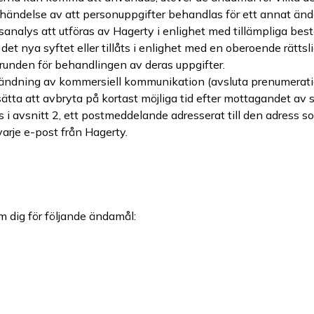
 händelse av att personuppgifter behandlas för ett annat än
analys att utföras av Hagerty i enlighet med tillämpliga b
et nya syftet eller tillåts i enlighet med en oberoende rätts
 grunden för behandlingen av deras uppgifter.
ndning av kommersiell kommunikation (avsluta prenumeration
rtsätta att avbryta på kortast möjliga tid efter mottagandet 
 avsnitt 2, ett postmeddelande adresserat till den adress som a
varje e-post från Hagerty.
 dig för följande ändamål: