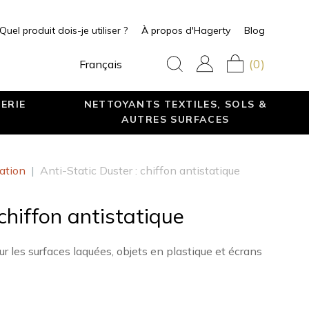
Quel produit dois-je utiliser ?
À propos d'Hagerty
Blog
(0)
Français
ERIE
NETTOYANTS TEXTILES, SOLS &
AUTRES SURFACES
ation
|
Anti-Static Duster : chiffon antistatique
 chiffon antistatique
ur les surfaces laquées, objets en plastique et écrans