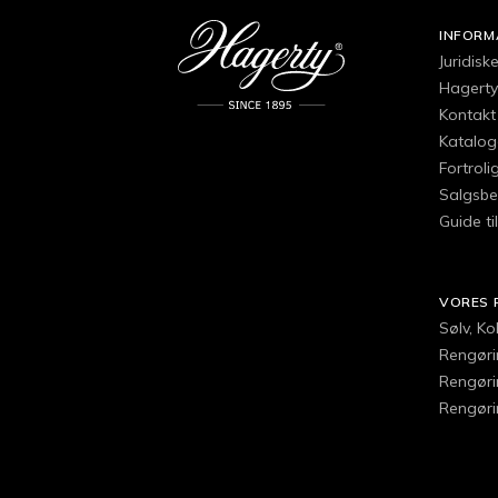
INFORM
Juridisk
Hagertys
Kontakt 
Katalog
Fortroli
Salgsbe
Guide ti
VORES 
Sølv, K
Rengørin
Rengøri
Rengørin