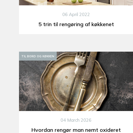
06 April 2022
5 trin til rengøring af køkkenet
BOLIGINTERIØR
TIL BORD OG KØKKEN
04 March 2026
Hvordan rengør man nemt oxideret