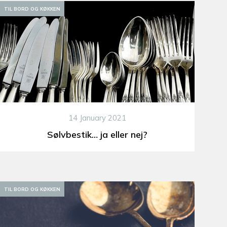
TIL BORD OG KØKKEN
14 January 2021
Sølvbestik… ja eller nej?
TIL BORD OG KØKKEN