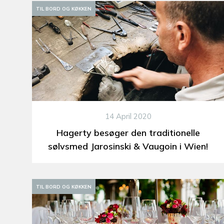
TIL BORD OG KØKKEN
14 April 2020
Hagerty besøger den traditionelle
sølvsmed Jarosinski & Vaugoin i Wien!
TIL BORD OG KØKKEN