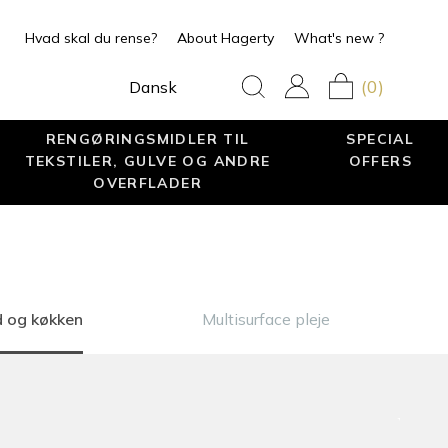
Hvad skal du rense?
About Hagerty
What's new ?
(0)
Dansk
RENGØRINGSMIDLER TIL
SPECIAL
TEKSTILER, GULVE OG ANDRE
OFFERS
OVERFLADER
d og køkken
Multisurface pleje