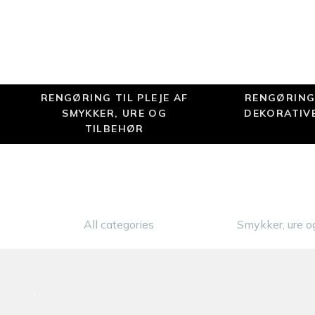
RENGØRING TIL PLEJE AF
RENGØRING 
SMYKKER, URE OG
DEKORATIV
TILBEHØR
All categories
Smykker, ure og