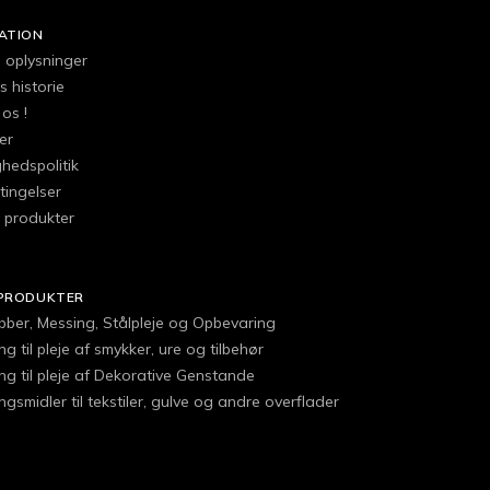
ATION
e oplysninger
 historie
os !
er
ghedspolitik
tingelser
l produkter
PRODUKTER
obber, Messing, Stålpleje og Opbevaring
g til pleje af smykker, ure og tilbehør
ng til pleje af Dekorative Genstande
gsmidler til tekstiler, gulve og andre overflader