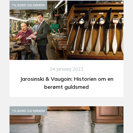
TIL BORD OG KØKKEN
14 January 2021
Jarosinski & Vaugoin: Historien om en
berømt guldsmed
TIL BORD OG KØKKEN