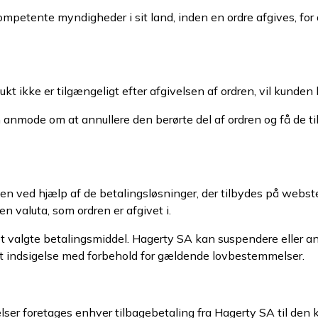
petente myndigheder i sit land, inden en ordre afgives, for at
kt ikke er tilgængeligt efter afgivelsen af ordren, vil kunden b
n anmode om at annullere den berørte del af ordren og få de t
gen ved hjælp af de betalingsløsninger, der tilbydes på webst
n valuta, som ordren er afgivet i.
t valgte betalingsmiddel. Hagerty SA kan suspendere eller annu
et indsigelse med forbehold for gældende lovbestemmelser.
er foretages enhver tilbagebetaling fra Hagerty SA til den ko