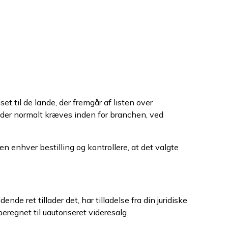
t til de lande, der fremgår af listen over
u, der normalt kræves inden for branchen, ved
n enhver bestilling og kontrollere, at det valgte
nde ret tillader det, har tilladelse fra din juridiske
regnet til uautoriseret videresalg.