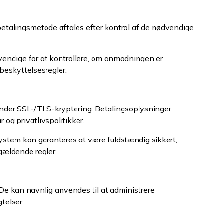
ebetalingsmetode aftales efter kontrol af de nødvendige
vendige for at kontrollere, om anmodningen er
abeskyttelsesregler.
runder SSL-/TLS-kryptering. Betalingsoplysninger
og privatlivspolitikker.
system kan garanteres at være fuldstændig sikkert,
gældende regler.
e kan navnlig anvendes til at administrere
telser.