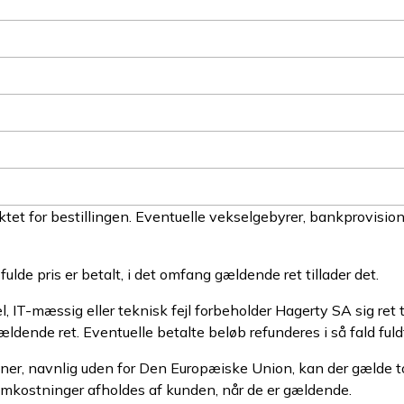
ktet for bestillingen. Eventuelle vekselgebyrer, bankprovision
ulde pris er betalt, i det omfang gældende ret tillader det.
l, IT-mæssig eller teknisk fejl forbeholder Hagerty SA sig ret ti
ldende ret. Eventuelle betalte beløb refunderes i så fald fuld
oner, navnlig uden for Den Europæiske Union, kan der gælde tol
mkostninger afholdes af kunden, når de er gældende.