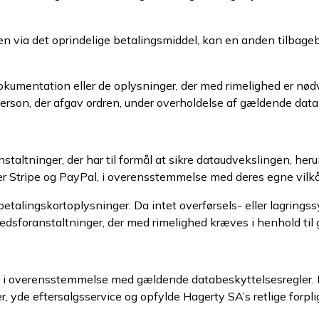
gen via det oprindelige betalingsmiddel, kan en anden tilbag
okumentation eller de oplysninger, der med rimelighed er nød
n person, der afgav ordren, under overholdelse af gældende dat
taltninger, der har til formål at sikre dataudvekslingen, he
 Stripe og PayPal, i overensstemmelse med deres egne vilkår 
talingskortoplysninger. Da intet overførsels- eller lagrings
sforanstaltninger, der med rimelighed kræves i henhold til 
 i overensstemmelse med gældende databeskyttelsesregler. D
, yde eftersalgsservice og opfylde Hagerty SA’s retlige forplig