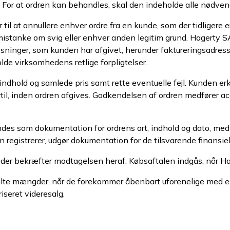
For at ordren kan behandles, skal den indeholde alle nødvend
er til at annullere enhver ordre fra en kunde, som der tidliger
, mistanke om svig eller enhver anden legitim grund. Hager
ysninger, som kunden har afgivet, herunder faktureringsadress
lde virksomhedens retlige forpligtelser.
ndhold og samlede pris samt rette eventuelle fejl. Kunden erk
rtil, inden ordren afgives. Godkendelsen af ordren medfører ac
es som dokumentation for ordrens art, indhold og dato, med fo
registrerer, udgør dokumentation for de tilsvarende finansiel
 der bekræfter modtagelsen heraf. Købsaftalen indgås, når H
tilte mængder, når de forekommer åbenbart uforenelige med e
iseret videresalg.