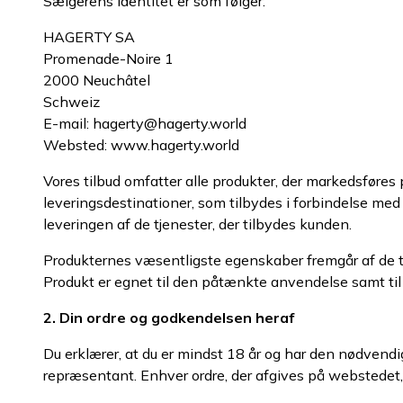
Sælgerens identitet er som følger:
HAGERTY SA
Promenade-Noire 1
2000 Neuchâtel
Schweiz
E-mail: hagerty@hagerty.world
Websted:
www.hagerty.world
Vores tilbud omfatter alle produkter, der markedsføres
leveringsdestinationer, som tilbydes i forbindelse med 
leveringen af de tjenester, der tilbydes kunden.
Produkternes væsentligste egenskaber fremgår af de til
Produkt er egnet til den påtænkte anvendelse samt til 
2. Din ordre og godkendelsen heraf
Du erklærer, at du er mindst 18 år og har den nødvendige 
repræsentant. Enhver ordre, der afgives på webstedet, 