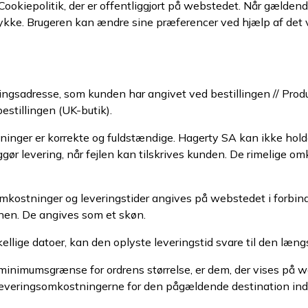
Cookiepolitik, der er offentliggjort på webstedet. Når gældend
kke. Brugeren kan ændre sine præferencer ved hjælp af det vær
ringsadresse, som kunden har angivet ved bestillingen // Pr
estillingen (UK-butik).
ninger er korrekte og fuldstændige. Hagerty SA kan ikke holde
iggør levering, når fejlen kan tilskrives kunden. De rimelige 
mkostninger og leveringstider angives på webstedet i forbind
onen. De angives som et skøn.
llige datoer, kan den oplyste leveringstid svare til den længs
en minimumsgrænse for ordrens størrelse, er dem, der vises 
s leveringsomkostningerne for den pågældende destination i