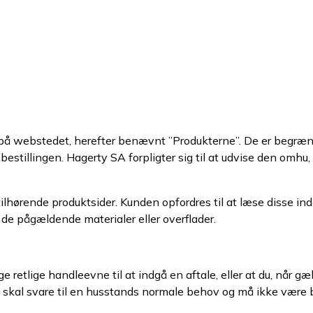
 på webstedet, herefter benævnt ”Produkterne”. De er begrænse
bestillingen. Hagerty SA forpligter sig til at udvise den omh
hørende produktsider. Kunden opfordres til at læse disse inde
de pågældende materialer eller overflader.
retlige handleevne til at indgå en aftale, eller at du, når gælde
skal svare til en husstands normale behov og må ikke være be