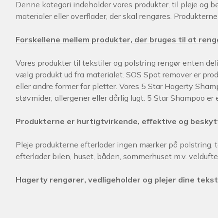
Denne kategori indeholder vores produkter, til pleje og 
materialer eller overflader, der skal rengøres. Produkter
Forskellene mellem produkter, der bruges til at rengø
Vores produkter til tekstiler og polstring rengør enten de
vælg produkt ud fra materialet. SOS Spot remover er prod
eller andre former for pletter. Vores 5 Star Hagerty Sh
støvmider, allergener eller dårlig lugt. 5 Star Shampoo 
Produkterne er hurtigtvirkende, effektive og beskytte
Pleje produkterne efterlader ingen mærker på polstring,
efterlader bilen, huset, båden, sommerhuset m.v. velduften
Hagerty rengører, vedligeholder og plejer dine teksti