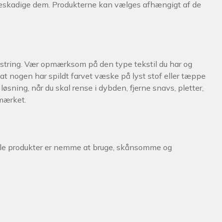
at beskadige dem. Produkterne kan vælges afhængigt af de
/polstring. Vær opmærksom på den type tekstil du har og
at nogen har spildt farvet væske på lyst stof eller tæppe
ning, når du skal rense i dybden, fjerne snavs, pletter,
 mærket.
 Alle produkter er nemme at bruge, skånsomme og