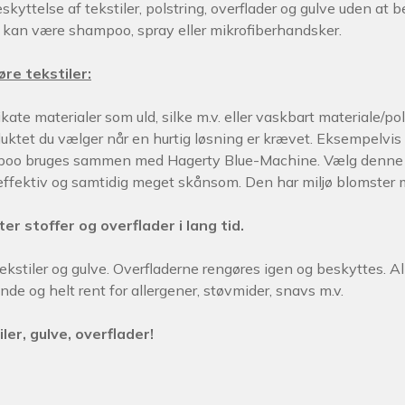
beskyttelse af tekstiler, polstring, overflader og gulve uden 
ne kan være shampoo, spray eller mikrofiberhandsker.
re tekstiler:
likate materialer som uld, silke m.v. eller vaskbart materiale
uktet du vælger når en hurtig løsning er krævet. Eksempelvis 
ampoo bruges sammen med Hagerty Blue-Machine. Vælg denne løs
er effektiv og samtidig meget skånsom. Den har miljø blomster
r stoffer og overflader i lang tid.
 tekstiler og gulve. Overfladerne rengøres igen og beskyttes.
de og helt rent for allergener, støvmider, snavs m.v.
ler, gulve, overflader!