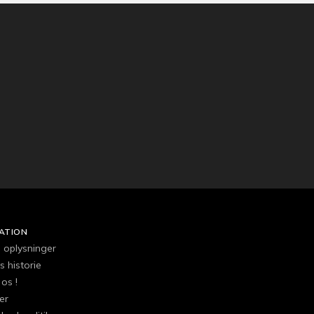
ATION
e oplysninger
 historie
os !
er