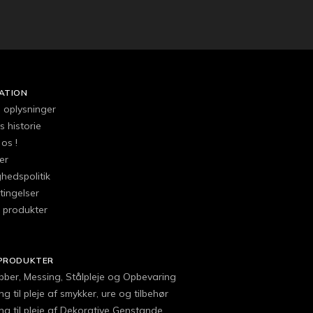
ATION
e oplysninger
 historie
os !
er
ghedspolitik
tingelser
l produkter
PRODUKTER
obber, Messing, Stålpleje og Opbevaring
g til pleje af smykker, ure og tilbehør
ng til pleje af Dekorative Genstande