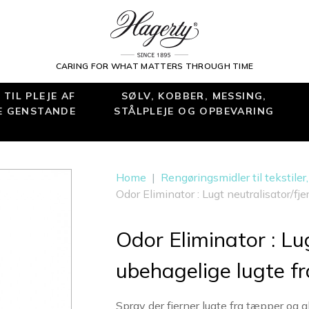
CARING FOR WHAT MATTERS THROUGH TIME
TIL PLEJE AF
SØLV, KOBBER, MESSING,
E GENSTANDE
STÅLPLEJE OG OPBEVARING
Home
|
Rengøringsmidler til tekstiler
Odor Eliminator : Lugt neutralisator/fje
Odor Eliminator : Lug
ubehagelige lugte fra
Spray der fjerner lugte fra tæpper og al