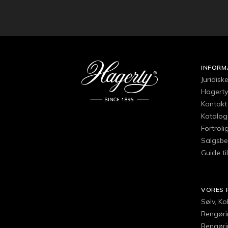
INFORM
Juridisk
Hagertys
Kontakt 
Katalog
Fortroli
Salgsbe
Guide ti
VORES 
Sølv, K
Rengørin
Rengøri