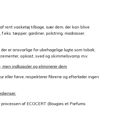
 af rent vasketøj tilbage, især dem, der kan blive
f.eks. tæpper, gardiner, polstring, madrasser,
der er ansvarlige for ubehagelige lugte som tobak,
kskrementer, opkast, sved og skimmelsvamp m.v.
e, men indkapsler og eliminerer dem
.
r eller farve, respekterer fibrene og efterlader ingen
edienser.
le processen af ECOCERT (Bougies et Parfums