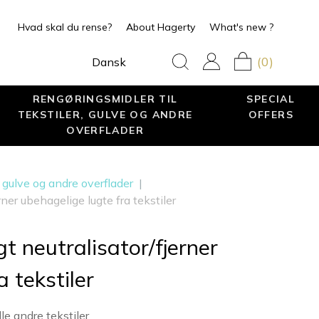
Hvad skal du rense?
About Hagerty
What's new ?
(0)
Dansk
RENGØRINGSMIDLER TIL
SPECIAL
TEKSTILER, GULVE OG ANDRE
OFFERS
OVERFLADER
, gulve og andre overflader
|
rner ubehagelige lugte fra tekstiler
t neutralisator/fjerner
 tekstiler
le andre tekstiler