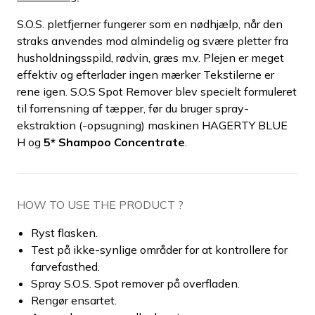
S.O.S. pletfjerner fungerer som en nødhjælp, når den
straks anvendes mod almindelig og svære pletter fra
husholdningsspild, rødvin, græs m.v. Plejen er meget
effektiv og efterlader ingen mærker Tekstilerne er
rene igen. S.O.S Spot Remover blev specielt formuleret
til forrensning af tæpper, før du bruger spray-
ekstraktion (-opsugning) maskinen HAGERTY BLUE
H og
5* Shampoo Concentrat
e
.
HOW TO USE THE PRODUCT ?
Ryst flasken.
Test på ikke-synlige områder for at kontrollere for
farvefasthed.
Spray S.O.S. Spot remover på overfladen.
Rengør ensartet.