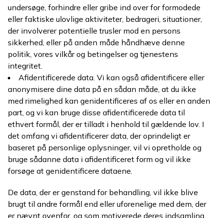
undersøge, forhindre eller gribe ind over for formodede
eller faktiske ulovlige aktiviteter, bedrageri, situationer,
der involverer potentielle trusler mod en persons
sikkerhed, eller på anden måde håndhæve denne
politik, vores vilkår og betingelser og tjenestens
integritet.
Afidentificerede data. Vi kan også afidentificere eller
anonymisere dine data på en sådan måde, at du ikke
med rimelighed kan genidentificeres af os eller en anden
part, og vi kan bruge disse afidentificerede data til
ethvert formål, der er tilladt i henhold til gældende lov. I
det omfang vi afidentificerer data, der oprindeligt er
baseret på personlige oplysninger, vil vi opretholde og
bruge sådanne data i afidentificeret form og vil ikke
forsøge at genidentificere dataene.
De data, der er genstand for behandling, vil ikke blive
brugt til andre formål end eller uforenelige med dem, der
er nævnt ovenfor, og som motiverede deres indsamling.