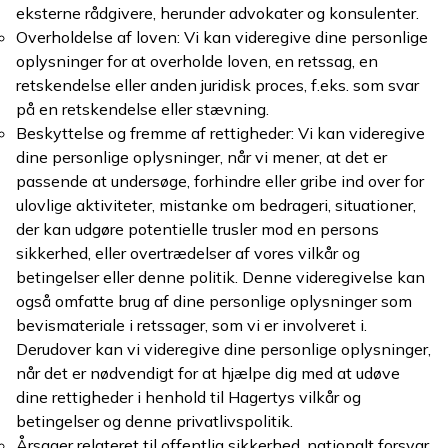
eksterne rådgivere, herunder advokater og konsulenter.
Overholdelse af loven: Vi kan videregive dine personlige
oplysninger for at overholde loven, en retssag, en
retskendelse eller anden juridisk proces, f.eks. som svar
på en retskendelse eller stævning.
Beskyttelse og fremme af rettigheder: Vi kan videregive
dine personlige oplysninger, når vi mener, at det er
passende at undersøge, forhindre eller gribe ind over for
ulovlige aktiviteter, mistanke om bedrageri, situationer,
der kan udgøre potentielle trusler mod en persons
sikkerhed, eller overtrædelser af vores vilkår og
betingelser eller denne politik. Denne videregivelse kan
også omfatte brug af dine personlige oplysninger som
bevismateriale i retssager, som vi er involveret i.
Derudover kan vi videregive dine personlige oplysninger,
når det er nødvendigt for at hjælpe dig med at udøve
dine rettigheder i henhold til Hagertys vilkår og
betingelser og denne privatlivspolitik.
Årsager relateret til offentlig sikkerhed, nationalt forsvar