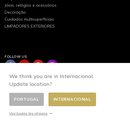
Jóias, relógios e acessórios
Decoração
Cuidados multisuperficiais
LIMPADORES EXTERIORES
FOLLOW US
We think you are in Internacional.
Update location?
PORTUGAL
INTERNACIONAL
Changer de pays
© 2026 - E-commerce developed by FirstPoint
Voir toutes les régions