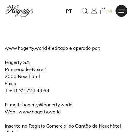
PT
(0)
www.hagerty.world é editado e operado por:
Hagerty SA
Promenade-Noire 1
2000 Neuchâtel
Suíça
T +41 32 724 44 64
E-mail :
hagerty@hagerty.world
Web : www.hagerty.world
Inscrito no Registo Comercial do Cantão de Neuchâtel