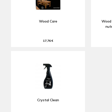
Wood Care
Wood S
nut
17,76 €
Crystal Clean