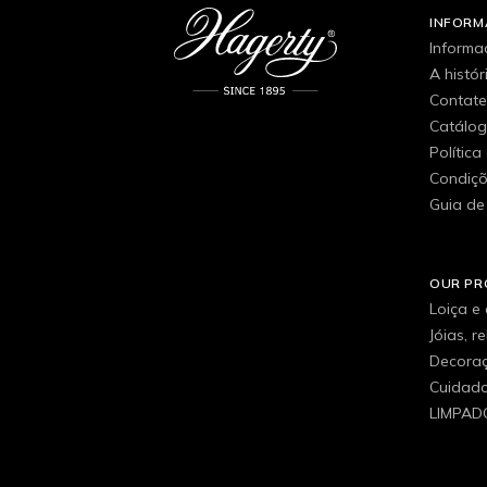
INFOR
Informa
A histó
Contat
Catálo
Política
Condiçõ
Guia de
OUR P
Loiça e
Jóias, r
Decora
Cuidados
LIMPAD