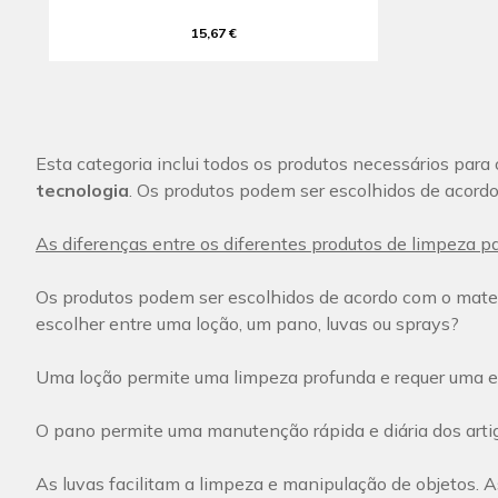
15,67 €
Esta categoria inclui todos os produtos necessários par
tecnologia
.
Os produtos podem ser escolhidos de acordo
As diferenças entre os diferentes produtos de limpeza pa
Os produtos podem ser escolhidos de acordo com o materi
escolher entre uma loção, um pano, luvas ou sprays?
Uma loção permite uma limpeza profunda e requer uma 
O pano permite uma manutenção rápida e diária dos arti
As luvas facilitam a limpeza e manipulação de objetos.
A