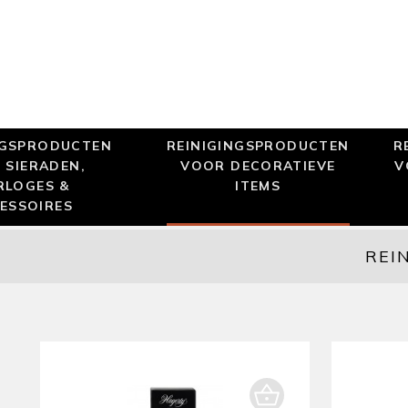
NGSPRODUCTEN
REINIGINGSPRODUCTEN
R
 SIERADEN,
VOOR DECORATIEVE
V
RLOGES &
ITEMS
ESSOIRES
REI