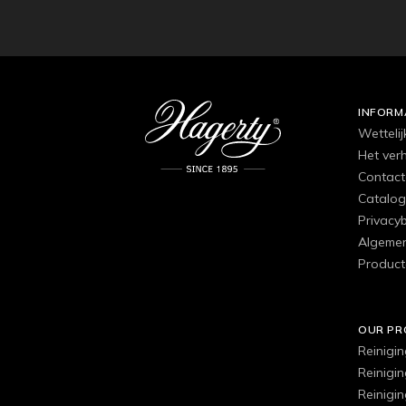
INFORM
Wettelij
Het ver
Contact
Catalog
Privacyb
Algemen
Product
OUR P
Reinigi
Reinigi
Reinigi