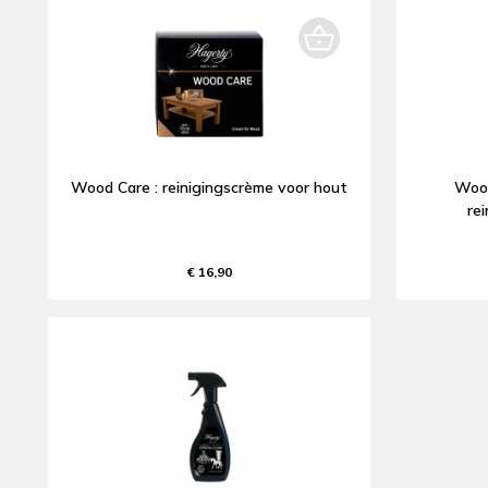
Wood Care : reinigingscrème voor hout
Wood
re
€ 16,90