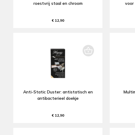
roestvrij staal en chroom
voor 
€ 12,90
Anti-Static Duster: antistatisch en
Multim
antibacterieel doekje
€ 12,90