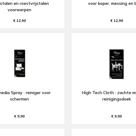
stalen en roestvrijstalen
voor koper, messing en 
voorwerpen
€ 12,90
€ 12,90
edia Spray : reiniger voor
High Tech Cloth : zachte mi
schermen
reinigingsdoek
€ 9,90
€ 9,90