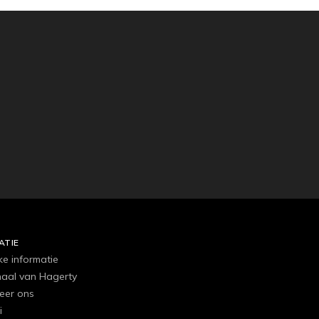
ATIE
ke informatie
haal van Hagerty
eer ons
i