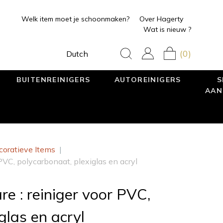
Welk item moet je schoonmaken?
Over Hagerty
Wat is nieuw ?
(0)
Dutch
BUITENREINIGERS
AUTOREINIGERS
S
AAN
coratieve Items
|
 PVC, polycarbonaat, plexiglas en acryl
re : reiniger voor PVC,
glas en acryl