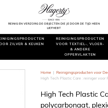
REINIG EN VERZORG DE OBJECTEN DIE JE DOOR DE TIJD HEEN
LIEFHEBT
EINIGINGSPRODUCTEN
REINIGINGSPRODUCTEN
OOR ZILVER & KEUKEN
VOOR TEXTIEL-, VLOER-
& ANDERE
OPPERVLAKTEN
Home
|
Reinigingsproducten voor De
High Tech Plastic Care : reiniger voor
High Tech Plastic Ca
polycarbonaat, plexi