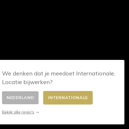
We denken dat je meedoet Internationale.
Locatie bijwerken?
NEDERLAND
INTERNATIONALE
Bekijk alle regio's
© 2026 - E-commerce developed by FirstPoint