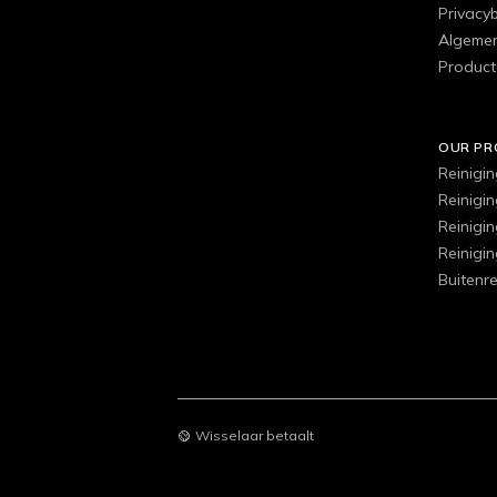
Privacyb
Algemen
Product
OUR P
Reinigi
Reinigi
Reinigi
Reinigi
Buitenre
Wisselaar betaalt