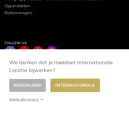
Oppervlakten
Buitenreinigers
FOLLOW US
We denken dat je meedoet Internationale.
Locatie bijwerken?
NEDERLAND
INTERNATIONALE
Wisselaar betaalt
© 2026 - E-commerce developed by FirstPoint
Bekijk alle regio's