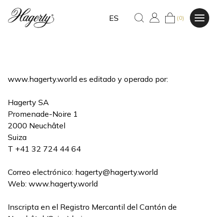
ES
(0)
www.hagerty.world es editado y operado por:
Hagerty SA
Promenade-Noire 1
2000 Neuchâtel
Suiza
T +41 32 724 44 64
Correo electrónico:
hagerty@hagerty.world
Web: www.hagerty.world
Inscripta en el Registro Mercantil del Cantón de