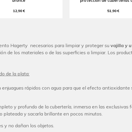
bronce
protección de cuberterías 
12,90 €
51,90 €
ento Hagerty necesarios para limpiar y proteger su
vajilla y 
ión de los materiales o de las superficies a limpiar. Los produ
o de la plata:
 enjuagues rápidos con agua para que el efecto antioxidante
to y profundo de la cubertería, inmersa en las exclusivas f
o plateada y sacarla brillante en pocos minutos.
s y no dañan los objetos.