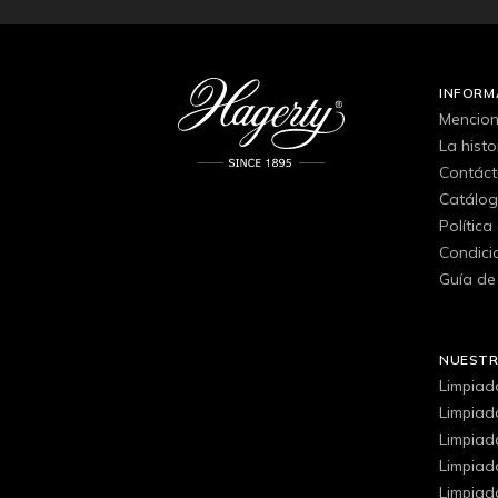
INFORM
Mencion
La hist
Contác
Catálo
Política
Condici
Guía de
NUEST
Limpiad
Limpiad
Limpiad
Limpiado
Limpiad