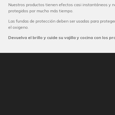
Nuestros productos tienen efectos casi instantáneos y no 
protegidos por mucho más tiempo.
Las fundas de protección deben ser usadas para proteger 
el oxigeno.
Devuelva el
brillo y cuide su vajilla y cocina con los 