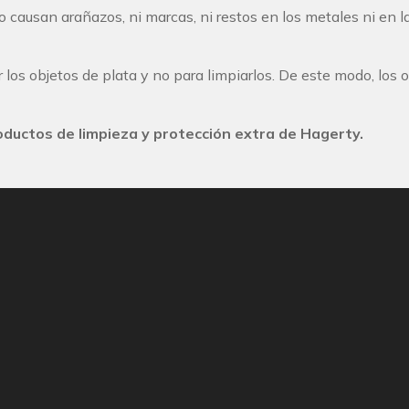
causan arañazos, ni marcas, ni restos en los metales ni en las
los objetos de plata y no para limpiarlos. De este modo, los 
productos de limpieza y
protección extra
de Hagerty.