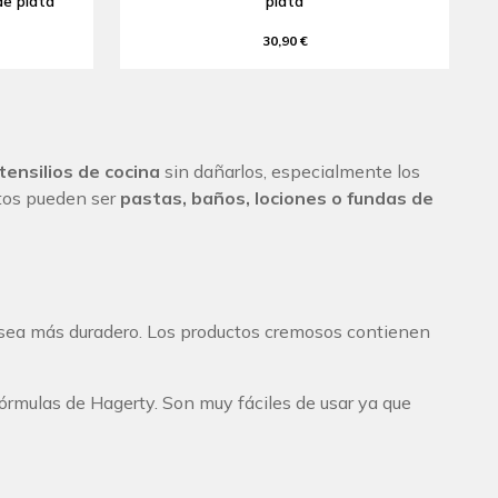
de plata
plata
30,90 €
utensilios de cocina
sin dañarlos, especialmente los
ctos pueden ser
pastas, baños, lociones o fundas de
 sea más duradero. Los productos cremosos contienen
órmulas de Hagerty. Son muy fáciles de usar ya que