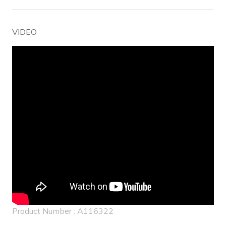
VIDEO
Product Number : A116322