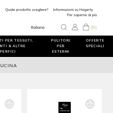
Quale prodotto scegliere?
Informazioni su Hagerty
Per saperne di più
(0)
Italiano
I PER TESSUTI,
PULITORI
OFFERTE
NTI & ALTRE
PER
SPECIALI
PERFICI
ESTERNI
CUCINA