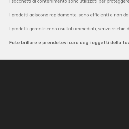
I sacchetti di contenimento sono utilizzati per proteggere
I prodotti agiscono rapidamente, sono efficienti e non da
I prodotti garantiscono risultati immediati, senza rischio di
Fate brillare e prendetevi cura degli oggetti della tav