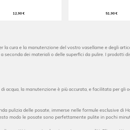
12,90 €
51,90 €
 per la cura e la manutenzione del vostro vasellame e degli artic
i a seconda dei materiali o delle superfici da pulire. I prodotti
 acqua, la manutenzione è più accurata, e facilitata per gli og
a pulizia delle posate, immerse nelle formule esclusive di Ha
 questo modo le posate sono perfettamente pulite in pochi minut