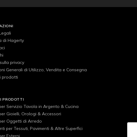
AZIONI
Legali
a di Hagerty
aci
hi
 sulla privacy
ni Generali di Utilizzo, Vendita e Consegna
 prodotti
RI PRODOTTI
 per Servizio Tavola in Argento & Cucina
 per Gioielli, Orologi & Accessori
 per Oggetti di Arredo
ti per Tessuti, Pavimenti & Altre Superfici
 per Esterni