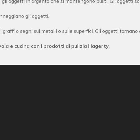
 gli oggetti in argento che si mantengono puliti. Gli oggetti so
nneggiano gli oggetti.
 graffi o segni sui metalli o sulle superfici. Gli oggetti tornano 
ola e cucina con i prodotti di pulizia Hagerty.