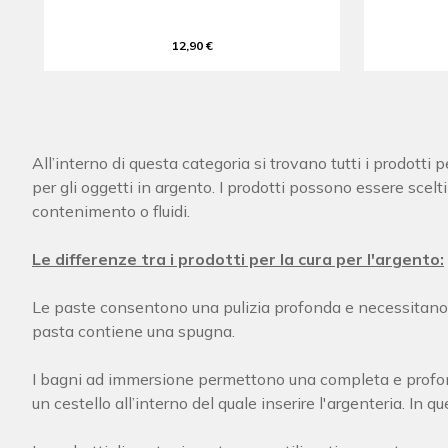
12,90 €
All’interno di questa categoria si trovano tutti i prodotti
per gli oggetti in argento. I prodotti possono essere scelt
contenimento o fluidi.
Le differenze tra i prodotti per la cura per l'argento:
Le paste consentono una pulizia profonda e necessitano di
pasta contiene una spugna.
I bagni ad immersione permettono una completa e profond
un cestello all’interno del quale inserire l'argenteria. In