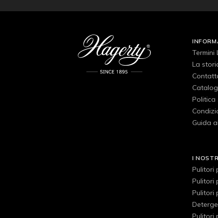
INFORM
Termini 
La stori
Contatt
Catalog
Politica
Condizio
Guida ai
I NOST
Pulitori
Pulitori
Pulitori
Detergen
Pulitori