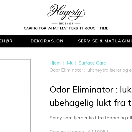
CARING FOR WHAT MATTERS THROUGH TIME
BEHØR
DEKORASJON
SERVISE & MATLAGIN
Hjem
|
Multi Surface Care
|
Odor Eliminator : luktnøytraliserer og ø
Odor Eliminator : lu
ubehagelig lukt fra t
Spray som fjerner lukt fra tepper og all
Product Number : A118051