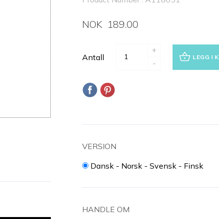
NOK 189.00
+
Antall
LEGG I 
-
VERSION
Dansk - Norsk - Svensk - Finsk
HANDLE OM