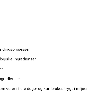
eidingsprosesser
logiske ingredienser
er
ngredienser
om varer i flere dager og kan brukes t
rygt i miljøer