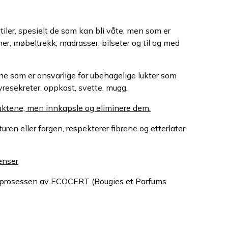
tiler, spesielt de som kan bli våte, men som er
er, møbeltrekk, madrasser, bilseter og til og med
ne som er ansvarlige for ubehagelige lukter som
dyresekreter, oppkast, svette, mugg.
luktene, men innkapsle og eliminere dem.
ren eller fargen, respekterer fibrene og etterlater
enser
le prosessen av ECOCERT (Bougies et Parfums