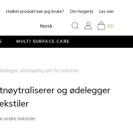
Hvilket produkt bør jeg bruke?
Om Hagerty
Les mer
(0)
Norsk
G
MULTI SURFACE CARE
delegger ubehagelig lukt fra tekstiler
ktnøytraliserer og ødelegger
ekstiler
e andre tekstiler