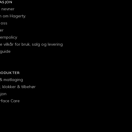
ASJON
e nevner
en om Hagerty.
 oss
er
ernpolicy
e vilkår for bruk, salg og levering
guide
RODUKTER
 & matlaging
 klokker & tilbehør
jon
urface Care