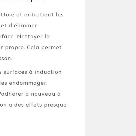
ettoie et entretient les
et d'éliminer
rface. Nettoyer la
er propre. Cela permet
sson.
s surfaces à induction
 les endommager.
d'adhérer à nouveau à
ion a des effets presque