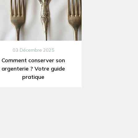
03 Décembre 2025
06 A
Comment conserver son
Comment netto
argenterie ? Votre guide
5 é
pratique