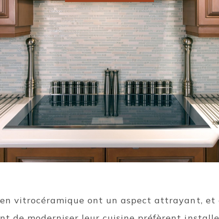
 en vitrocéramique ont un aspect attrayant, e
t de moderniser leur cuisine préfèrent install