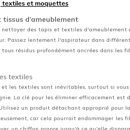
 textiles et moquettes
et tissus d’ameublement
r nettoyer des tapis et textiles d'ameublement
ur. Passez lentement l'aspirateur dans différen
t tous résidus profondément ancrées dans les fib
es textiles
 et les textiles sont inévitables, surtout si vou
e. La clé pour les éliminer efficacement est de
 Utilisez un produit détachant approprié pour l
ureusement, car cela pourrait endommager les f
ec un chiffon propre jusqu'à ce qu'elle dispara