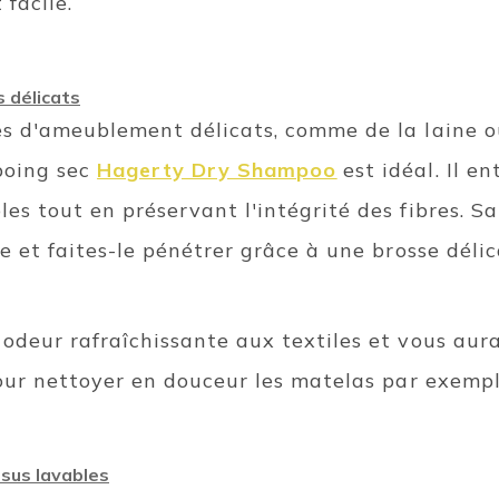
 facile.
 délicats
es d'ameublement délicats, comme de la laine ou
mpoing sec
Hagerty Dry Shampoo
est idéal. Il e
les tout en préservant l'intégrité des fibres. S
le et faites-le pénétrer grâce à une brosse délic
 odeur rafraîchissante aux textiles et vous aura
 pour nettoyer en douceur les matelas par exemp
sus lavables