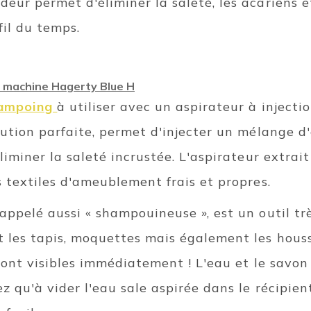
eur permet d'éliminer la saleté, les acariens e
il du temps.
a machine Hagerty Blue H
ampoing
à utiliser avec un aspirateur à injecti
olution parfaite, permet d'injecter un mélange 
liminer la saleté incrustée. L'aspirateur extrait 
s textiles d'ameublement frais et propres.
appelé aussi « shampouineuse », est un outil tr
 les tapis, moquettes mais également les hous
 sont visibles immédiatement ! L'eau et le savo
ez qu'à vider l'eau sale aspirée dans le récipie