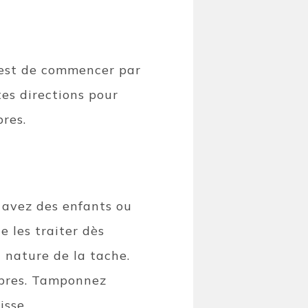
 est de commencer par
tes directions pour
res.
s avez des enfants ou
 les traiter dès
a nature de la tache.
ibres. Tamponnez
isse.