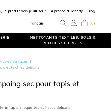
Quel produit dois-je utiliser ?
À propos d'Hagerty
Blog
(0)
Français
ERIE
NETTOYANTS TEXTILES, SOLS &
AUTRES SURFACES
 Autres Surfaces
|
s et textiles délicats
oing sec pour tapis et
nir tapis, moquettes et tissus délicats