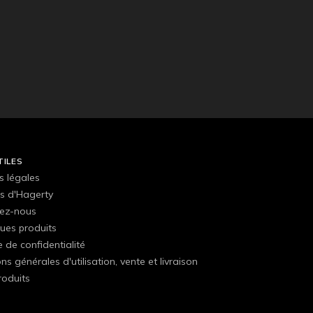
TILES
s légales
s d'Hagerty
ez-nous
ues produits
e de confidentialité
ns générales d'utilisation, vente et livraison
roduits