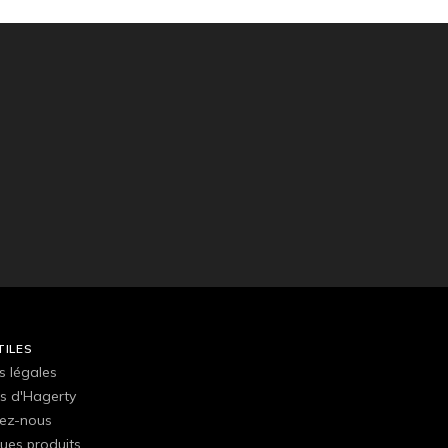
TILES
s légales
s d'Hagerty
ez-nous
ues produits