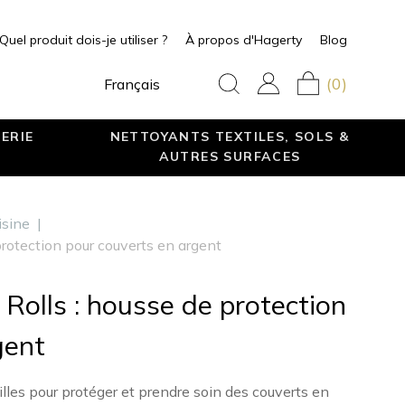
Quel produit dois-je utiliser ?
À propos d'Hagerty
Blog
(0)
Français
ERIE
NETTOYANTS TEXTILES, SOLS &
AUTRES SURFACES
isine
|
 protection pour couverts en argent
 Rolls : housse de protection
gent
lles pour protéger et prendre soin des couverts en