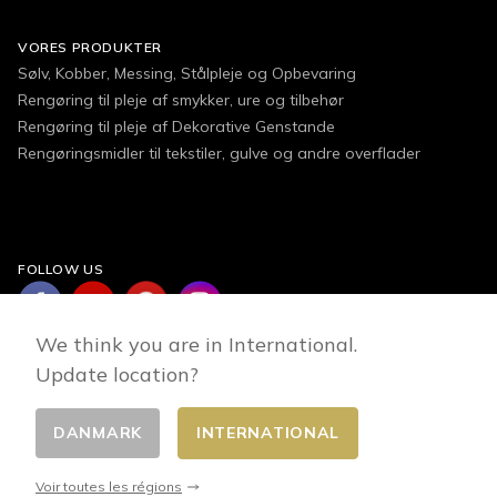
VORES PRODUKTER
Sølv, Kobber, Messing, Stålpleje og Opbevaring
Rengøring til pleje af smykker, ure og tilbehør
Rengøring til pleje af Dekorative Genstande
Rengøringsmidler til tekstiler, gulve og andre overflader
FOLLOW US
We think you are in International.
Update location?
DANMARK
INTERNATIONAL
Changer de pays
© 2026 - E-commerce developed by FirstPoint
Voir toutes les régions