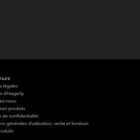
TILES
s légales
s d'Hagerty
ez-nous
ues produits
e de confidentialité
ns générales d'utilisation, vente et livraison
roduits