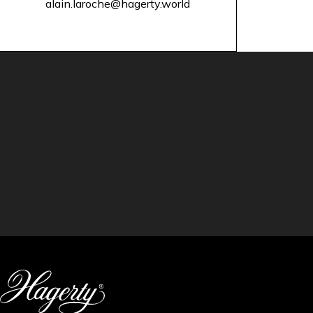
alain.laroche@hagerty.world