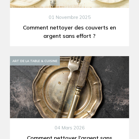
01 Novembre 2025
Comment nettoyer des couverts en
argent sans effort ?
DÉCORATION
ART DE LA TABLE & CUISINE
04 Mars 2026
Comment nettoyer l’argent sans