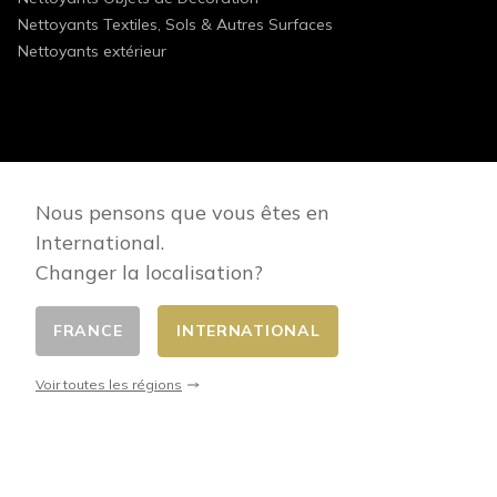
Nettoyants Textiles, Sols & Autres Surfaces
Nettoyants extérieur
FOLLOW US
Nous pensons que vous êtes en
International.
Changer la localisation?
FRANCE
INTERNATIONAL
Changer de pays
© 2026 - E-commerce developed by FirstPoint
Voir toutes les régions