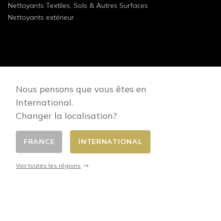
Nettoyants Textiles, Sols & Autres Surfaces
Nettoyants extérieur
FOLLOW US
Nous pensons que vous êtes en
International.
Changer la localisation?
FRANCE
INTERNATIONAL
Changer de pays
© 2026 - E-commerce developed by FirstPoint
Voir toutes les régions