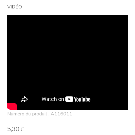
VIDÉO
Numéro du produit : A116011
5,30 £